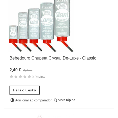
Camas, Esconderijos & Túneis
Ninhos & Bolsas
Outros Acessórios & Complementos
Gaiolas & Cercas
Farmácia & Higiene
Acessórios para Roedores
Bedding & Camas
Bebedouro Chupeta Crystal De-Luxe - Classic
Aves
2,40 €
2,95 €
Répteis
0 Review
Para o Cesto
Vista rápida
Adicionar ao comparador