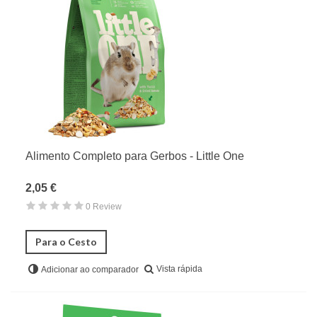
Chinchilas
Degus
Furões
Ouriços
Ratos & Ratazanas
Petauros do açúcar
Snacks & Biscoitos
Alimento Completo para Gerbos - Little One
Blocos & Vitaminas
Outros
2,05 €
Acessórios Para Gaiolas
0 Review
Gaiolas & Cercas
Para o Cesto
Farmácia & Higiene
Acessórios para Roedores
Vista rápida
Adicionar ao comparador
Bedding & Camas
Aves