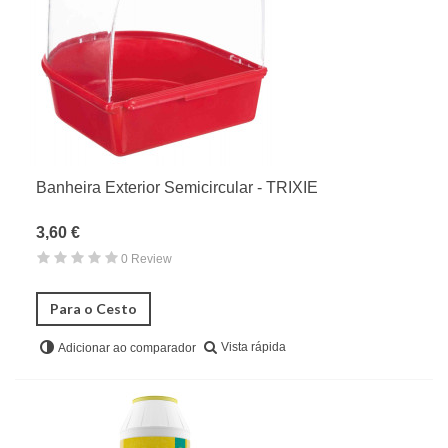
Bebedouros
Poleiros
Banheiras & Higiene
Brinquedos
Parques de Diversão
Ninhos
Banheira Exterior Semicircular - TRIXIE
Peças de Substituição
3,60 €
Saude e Bem Estar
0 Review
Especiais Para Criadores
Répteis
Para o Cesto
Vista rápida
Adicionar ao comparador