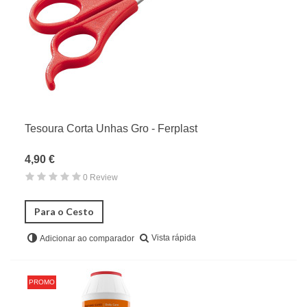
Banho & Higiene
Acessórios para Roedores
Bedding & Camas
Aves
Répteis
Tesoura Corta Unhas Gro - Ferplast
4,90 €
0 Review
Para o Cesto
Vista rápida
Adicionar ao comparador
PROMO