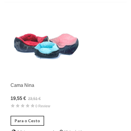
Cama Nina
19,55 €
23,51 €
0 Review
Para o Cesto