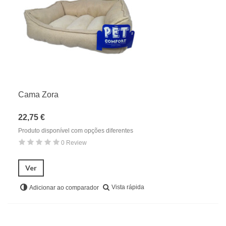
Limpeza & Controlo Das Necessidades
Farmácia & Higiene
Gato
Roedores & Pequenos Mamíferos
Aves
Cama Zora
Répteis
22,75 €
Produto disponível com opções diferentes
0 Review
Ver
Vista rápida
Adicionar ao comparador