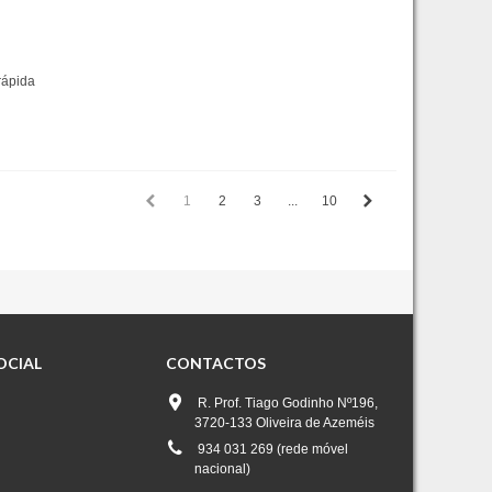
rápida
1
2
3
...
10
OCIAL
CONTACTOS
R. Prof. Tiago Godinho Nº196,
3720-133 Oliveira de Azeméis
934 031 269 (rede móvel
nacional)