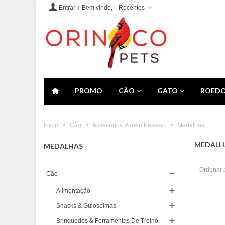
Entrar
Bem vindo,
Recentes
PROMO
CÃO
GATO
ROEDO
Início
>
Cão
>
Acessórios Para o Passeio
>
Medalhas
MEDALH
MEDALHAS
Ordenar 
Cão
Alimentação
Snacks & Guloseimas
Brinquedos & Ferramentas De Treino