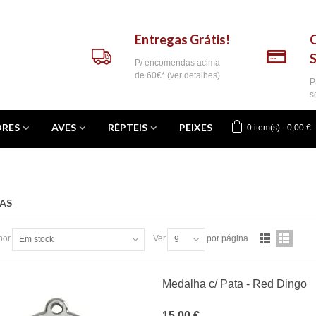
Entregas Grátis!
P/ encomendas acima
de 60€* (ver detalhes)
P
s
RES
AVES
RÉPTEIS
PEIXES
0
item(s)
-
0,00 €
AS
por
Ver
por página
Em stock
9
Medalha c/ Pata - Red Dingo
15,00 €