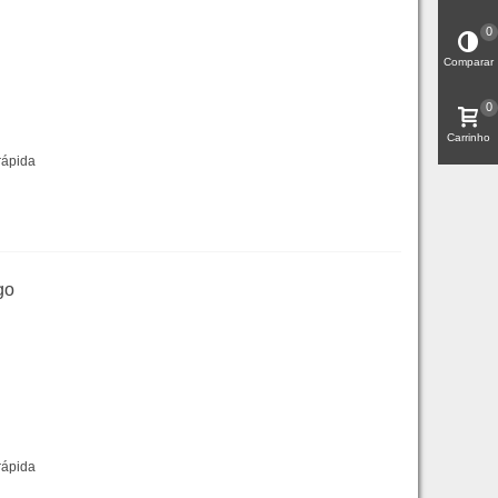
0
Comparar
0
Carrinho
rápida
go
rápida