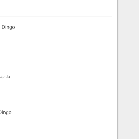
d Dingo
rápida
Dingo