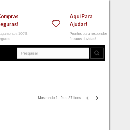
Compras
Aqui Para
Seguras!
Ajudar!
agamentos 100%
Prontos para responder
eguros.
às suas duvidas!
Mostrando 1 - 9 de 87 itens