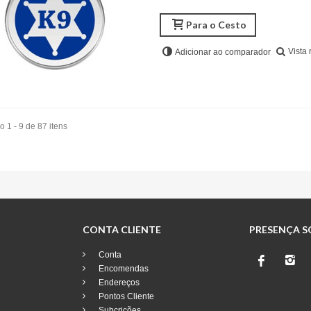
Para o Cesto
Vista 
Adicionar ao comparador
 1 - 9 de 87 itens
CONTA CLIENTE
PRESENÇA S
Conta
Encomendas
Endereços
Pontos Cliente
Subcrições