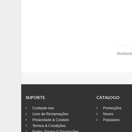
Mostrando
SUPORTE
CATALOGO
Contacte-nos
Promoções
Livro de Reclamações
Novos
Privacidade & Cookies
Populares
Termos & Condições
Portes, Envios & Devoluções