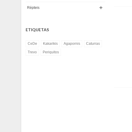
Répteis
ETIQUETAS
CeDe
Kakarikis
Agapornis
Caturras
Trevo
Periquitos