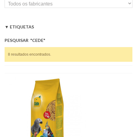
ETIQUETAS
CeDe
Kakarikis
Agapornis
Caturras
Trevo
Periquitos
PESQUISAR
"CEDE"
8 resultados encontrados.