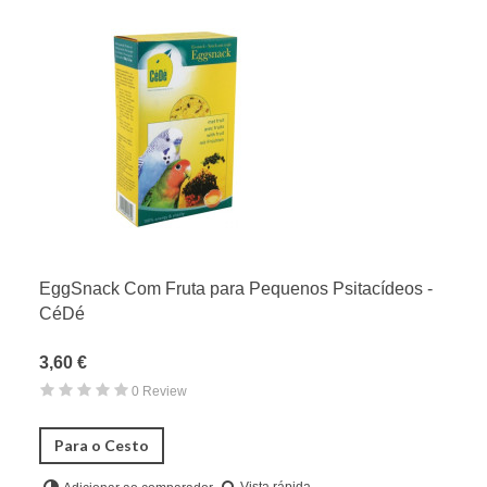
EggSnack Com Fruta para Pequenos Psitacídeos -
CéDé
3,60 €
0 Review
Para o Cesto
Vista rápida