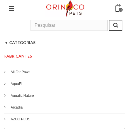
0
Início
>
Pesquisar
CATEGORIAS
Cão
FABRICANTES
Gato
All For Paws
Roedores & Pequenos Mamíferos
AquaEL
Aves
Aquatic Nature
Répteis
Arcadia
AZOO PLUS