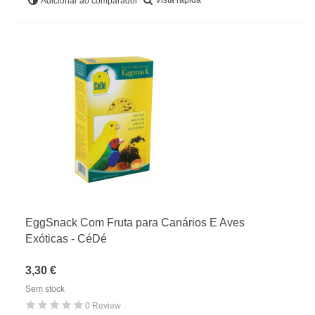
Adicionar ao comparador
EggSnack Com Fruta para Canários E Aves
Exóticas - CéDé
3,30 €
Sem stock
0 Review