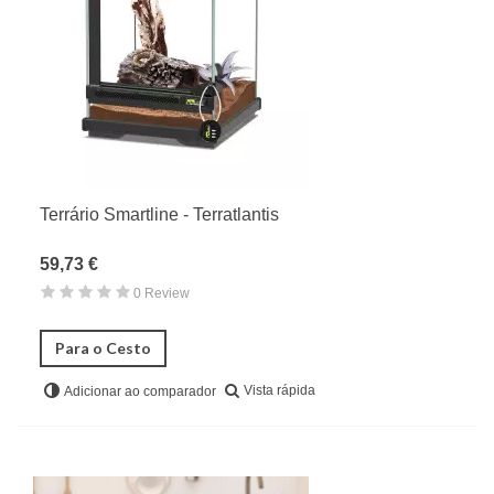
Condicionadores & Suplementos
Terrários para Répteis
Tartarugueiras
Terrários em Vidro
Kits Completos
Lâmpadas UV & Aquecimento
Sistemas de Chuva & Foggers
Terrário Smartline - Terratlantis
Instrumentos de medição & monitoração
59,73 €
Acessórios & Decoração
0 Review
Para o Cesto
Vista rápida
Adicionar ao comparador