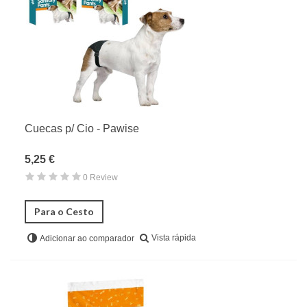
Limpeza & Controlo Das Necessidades
Tabuleiros & Fraldas
Removedores de Manchas & Odores
Farmácia & Higiene
Gato
Cuecas p/ Cio - Pawise
Roedores & Pequenos Mamíferos
5,25 €
Aves
0 Review
Répteis
Para o Cesto
Vista rápida
Adicionar ao comparador