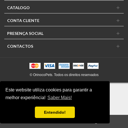
CATALOGO
Desidratados Naturais
Brinquedos & Ferramentas De Treino
CONTA CLIENTE
Brinquedos
PRESENÇA SOCIAL
Ferramentas De Treino
Acessórios Para o Passeio
CONTACTOS
Coleiras
Peitorais
Trelas
© OrinocoPets. Todos os direitos reservados
Medalhas
Vestuário
Este website utiliza cookies para garantir a
Malas
melhor experiência!
Saber Mais!
Transportadoras
Sacos de Dejetos
Entendido!
No conforto de Casa
0