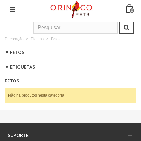
0
Início
>
Répteis
>
Acessórios &
Decoração
>
Plantas
>
Fetos
FETOS
Cão
ETIQUETAS
Alimentação
CeDe
Kakarikis
Agapornis
Caturras
Trevo
Periquitos
FETOS
Seca
Semi-Húmida
Não há produtos nesta categoria
Húmida
Suplementos
Snacks & Guloseimas
Biscoitos
SUPORTE
Ossos & Antlers