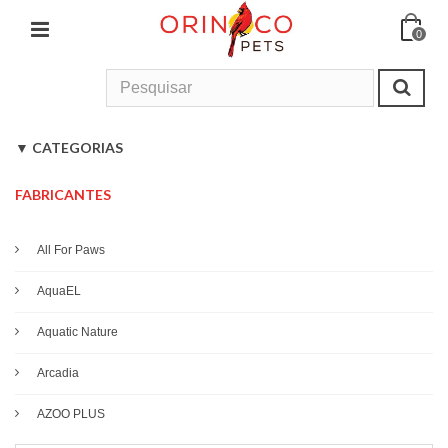
0
Início
>
M-Pets
CATEGORIAS
Cão
FABRICANTES
Gato
All For Paws
Roedores & Pequenos Mamíferos
AquaEL
Aves
Aquatic Nature
Répteis
Arcadia
AZOO PLUS